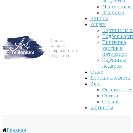
искусство
Мастер клас
Выставка
Авторы
Услуги
Картина на з
Подбор карт
Онлайн
Примерка
галерея
картин в
современного
интерьере
искусства
Картина в
подарок
О нас
Доставка/оплата
Блог
Фотогалерея
Статьи
Отзывы
Контакты
Главная