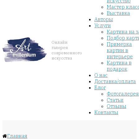
искусство
Мастер клас
Выставка
Авторы
Услуги
Картина на з
Подбор карт
Онлайн
Примерка
галерея
картин в
современного
интерьере
искусства
Картина в
подарок
О нас
Доставка/оплата
Блог
Фотогалерея
Статьи
Отзывы
Контакты
Главная