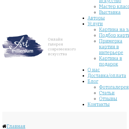
искусство
Мастер клас
Выставка
Авторы
Услуги
Картина на з
Подбор карт
Онлайн
Примерка
галерея
картин в
современного
интерьере
искусства
Картина в
подарок
О нас
Доставка/оплата
Блог
Фотогалерея
Статьи
Отзывы
Контакты
Главная