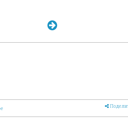
Подели
ое