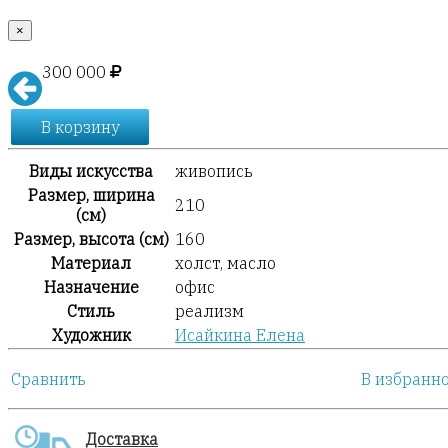
×
300 000
В корзину
Виды искусства
живопись
Размер, ширина
210
(см)
Размер, высота (см)
160
Материал
холст, масло
Назначение
офис
Стиль
реализм
Художник
Исайкина Елена
Сравнить
В избранн
Доставка