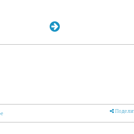
Подели
ое