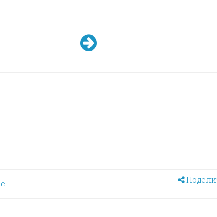
Подели
ое