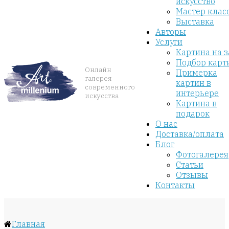
искусство
Мастер клас
Выставка
Авторы
Услуги
Картина на з
Подбор карт
Онлайн
Примерка
галерея
картин в
современного
интерьере
искусства
Картина в
подарок
О нас
Доставка/оплата
Блог
Фотогалерея
Статьи
Отзывы
Контакты
Главная