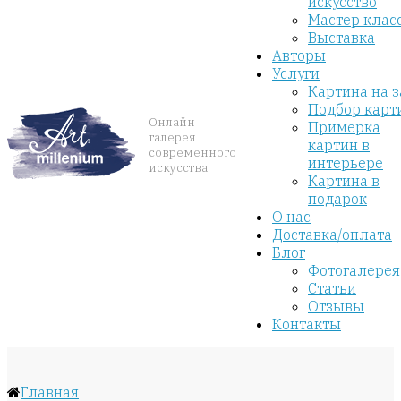
искусство
Мастер клас
Выставка
Авторы
Услуги
Картина на з
Подбор карт
Онлайн
Примерка
галерея
картин в
современного
интерьере
искусства
Картина в
подарок
О нас
Доставка/оплата
Блог
Фотогалерея
Статьи
Отзывы
Контакты
Главная