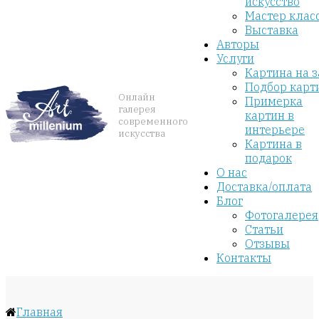
искусство
Мастер клас
Выставка
Авторы
Услуги
Картина на з
Подбор карт
Онлайн
Примерка
галерея
картин в
современного
интерьере
искусства
Картина в
подарок
О нас
Доставка/оплата
Блог
Фотогалерея
Статьи
Отзывы
Контакты
Главная