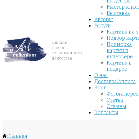
искусство
Мастер клас
Выставка
Авторы
Услуги
Картина на з
Подбор карт
Онлайн
Примерка
галерея
картин в
современного
интерьере
искусства
Картина в
подарок
О нас
Доставка/оплата
Блог
Фотогалерея
Статьи
Отзывы
Контакты
Главная