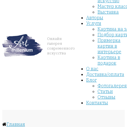
искусство
Мастер клас
Выставка
Авторы
Услуги
Картина на з
Подбор карт
Онлайн
Примерка
галерея
картин в
современного
интерьере
искусства
Картина в
подарок
О нас
Доставка/оплата
Блог
Фотогалерея
Статьи
Отзывы
Контакты
Главная