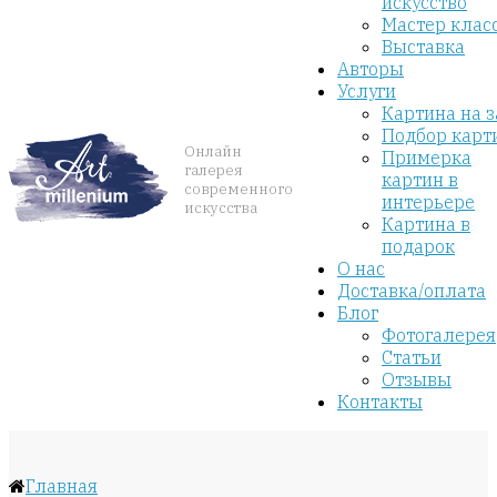
искусство
Мастер клас
Выставка
Авторы
Услуги
Картина на з
Подбор карт
Онлайн
Примерка
галерея
картин в
современного
интерьере
искусства
Картина в
подарок
О нас
Доставка/оплата
Блог
Фотогалерея
Статьи
Отзывы
Контакты
Главная