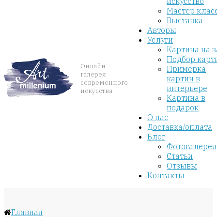
искусство
Мастер клас
Выставка
Авторы
Услуги
Картина на з
Подбор карт
Онлайн
Примерка
галерея
картин в
современного
интерьере
искусства
Картина в
подарок
О нас
Доставка/оплата
Блог
Фотогалерея
Статьи
Отзывы
Контакты
Главная