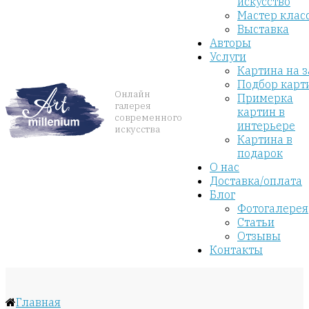
искусство
Мастер клас
Выставка
Авторы
Услуги
Картина на з
Подбор карт
Онлайн
Примерка
галерея
картин в
современного
интерьере
искусства
Картина в
подарок
О нас
Доставка/оплата
Блог
Фотогалерея
Статьи
Отзывы
Контакты
Главная