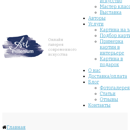
искусство
Мастер клас
Выставка
Авторы
Услуги
Картина на з
Подбор карт
Онлайн
Примерка
галерея
картин в
современного
интерьере
искусства
Картина в
подарок
О нас
Доставка/оплата
Блог
Фотогалерея
Статьи
Отзывы
Контакты
Главная