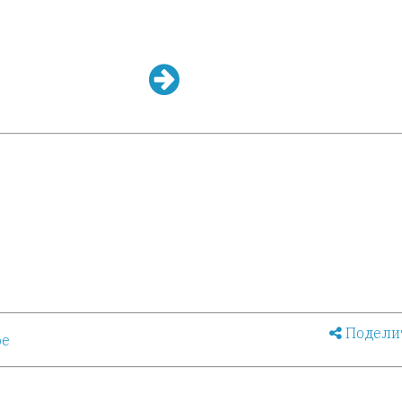
Подели
ое