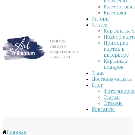
искусство
Мастер клас
Выставка
Авторы
Услуги
Картина на з
Подбор карт
Онлайн
Примерка
галерея
картин в
современного
интерьере
искусства
Картина в
подарок
О нас
Доставка/оплата
Блог
Фотогалерея
Статьи
Отзывы
Контакты
Главная