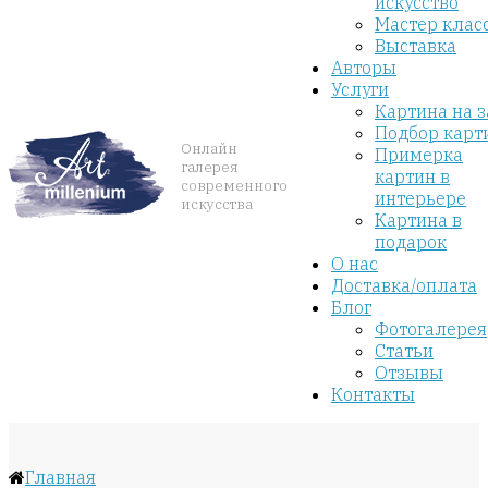
искусство
Мастер клас
Выставка
Авторы
Услуги
Картина на з
Подбор карт
Онлайн
Примерка
галерея
картин в
современного
интерьере
искусства
Картина в
подарок
О нас
Доставка/оплата
Блог
Фотогалерея
Статьи
Отзывы
Контакты
Главная