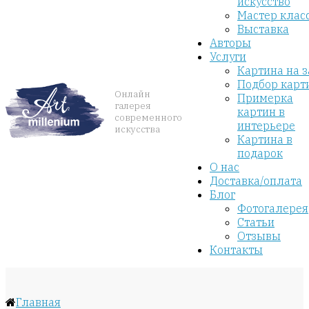
искусство
Мастер клас
Выставка
Авторы
Услуги
Картина на з
Подбор карт
Онлайн
Примерка
галерея
картин в
современного
интерьере
искусства
Картина в
подарок
О нас
Доставка/оплата
Блог
Фотогалерея
Статьи
Отзывы
Контакты
Главная