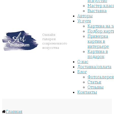
искусство
Мастер клас
Выставка
Авторы
Услуги
Картина на з
Подбор карт
Онлайн
Примерка
галерея
картин в
современного
интерьере
искусства
Картина в
подарок
О нас
Доставка/оплата
Блог
Фотогалерея
Статьи
Отзывы
Контакты
Главная