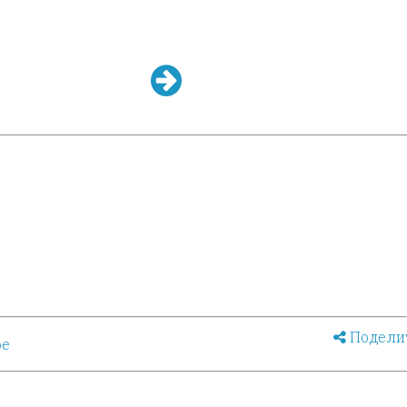
Подели
ое