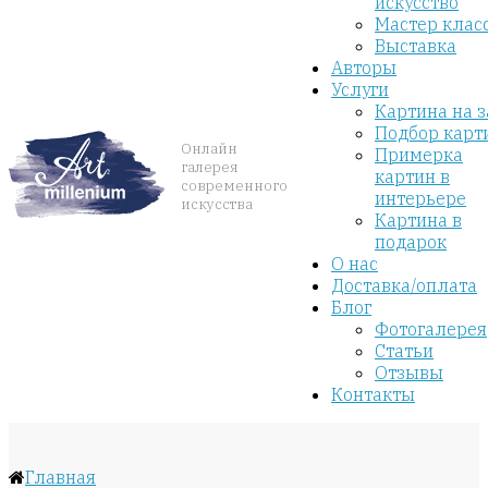
искусство
Мастер клас
Выставка
Авторы
Услуги
Картина на з
Подбор карт
Онлайн
Примерка
галерея
картин в
современного
интерьере
искусства
Картина в
подарок
О нас
Доставка/оплата
Блог
Фотогалерея
Статьи
Отзывы
Контакты
Главная