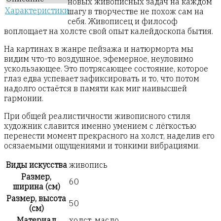
новых живописных задач на каждом
Характеристики
шагу в творчестве не похож сам на
себя. Живописец и философ
воплощает на холсте свой опыт калейдоскопа бытия.
На картинах в жанре пейзажа и натюрморта мы
видим что-то воздушное, эфемерное, неуловимо
ускользающее. Это потрясающее состояние, которое
глаз едва успевает зафиксировать и то, что потом
надолго остаётся в памяти как миг наивысшей
гармонии.
При общей реалистичности живописного стиля
художник славится именно умением с лёгкостью
перенести момент прекрасного на холст, наделив его
осязаемыми ощущениями и тонкими вибрациями.
Виды искусства
живопись
Размер,
60
ширина (см)
Размер, высота
50
(см)
Материал
холст, масло