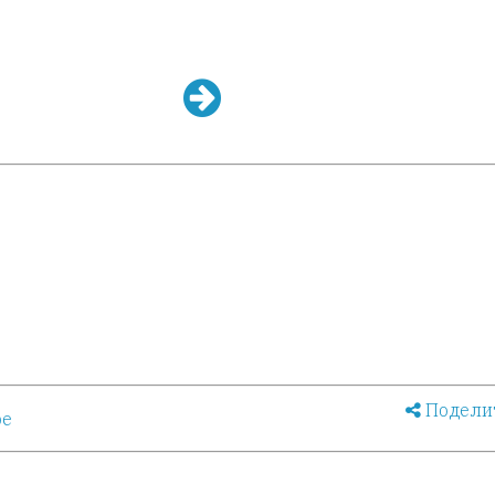
Подели
ое