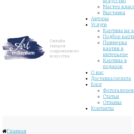
искусство
Мастер клас
Выставка
Авторы
Услуги
Картина на з
Подбор карт
Онлайн
Примерка
галерея
картин в
современного
интерьере
искусства
Картина в
подарок
О нас
Доставка/оплата
Блог
Фотогалерея
Статьи
Отзывы
Контакты
Главная