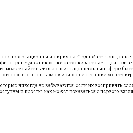
но провокационны и лиричны. С одной стороны, показы
льтров художник «в лоб» сталкивает нас с действител
ого может найтись только в иррациональный сфере быти
изованное сюжетно-композиционное решение холста игр
торые никогда не забываются, если их воспринять сер
ступны и просты, как может показаться с первого взгля