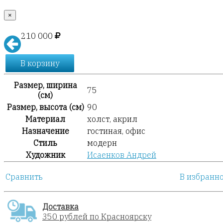
×
210 000
В корзину
Размер, ширина
75
(см)
Размер, высота (см)
90
Материал
холст, акрил
Назначение
гостиная, офис
Стиль
модерн
Художник
Исаенков Андрей
Сравнить
В избранн
Доставка
350 рублей по Красноярску