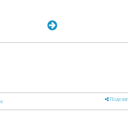
Подели
ое