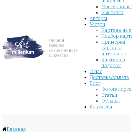
искусство
Мастер клас
Выставка
Авторы
Услуги
Картина на з
Подбор карт
Онлайн
Примерка
галерея
картин в
современного
интерьере
искусства
Картина в
подарок
О нас
Доставка/оплата
Блог
Фотогалерея
Статьи
Отзывы
Контакты
Главная