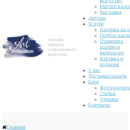
искусство
Мастер клас
Выставка
Авторы
Услуги
Картина на з
Подбор карт
Онлайн
Примерка
галерея
картин в
современного
интерьере
искусства
Картина в
подарок
О нас
Доставка/оплата
Блог
Фотогалерея
Статьи
Отзывы
Контакты
Главная