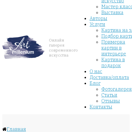
искусство
Мастер клас
Выставка
Авторы
Услуги
Картина на з
Подбор карт
Онлайн
Примерка
галерея
картин в
современного
интерьере
искусства
Картина в
подарок
О нас
Доставка/оплата
Блог
Фотогалерея
Статьи
Отзывы
Контакты
Главная