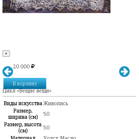
×
20 000
В корзину
Цикл «Вещие вещи»
Виды искусства
Живопись
Размер,
50
ширина (см)
Размер, высота
50
(см)
Материал
Холст, Масло