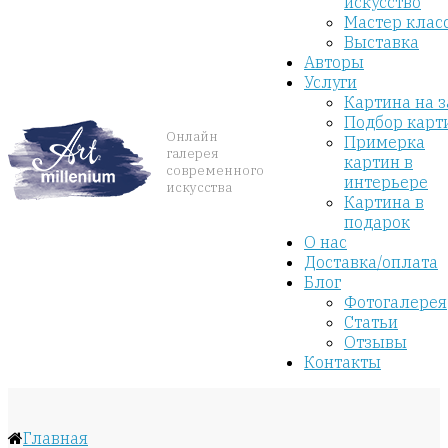
искусство
Мастер клас
Выставка
Авторы
Услуги
Картина на з
Подбор карт
Онлайн
Примерка
галерея
картин в
современного
интерьере
искусства
Картина в
подарок
О нас
Доставка/оплата
Блог
Фотогалерея
Статьи
Отзывы
Контакты
Главная