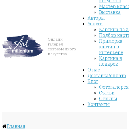
искусство
Мастер клас
Выставка
Авторы
Услуги
Картина на з
Подбор карт
Онлайн
Примерка
галерея
картин в
современного
интерьере
искусства
Картина в
подарок
О нас
Доставка/оплата
Блог
Фотогалерея
Статьи
Отзывы
Контакты
Главная