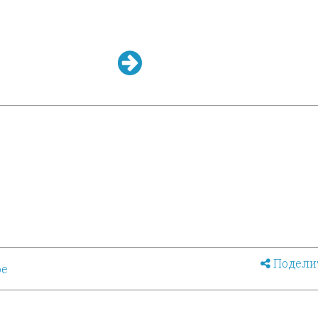
Подели
ое