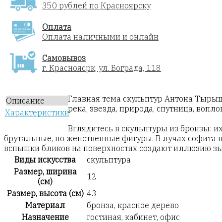
350 рублей по Красноярску
Оплата
Оплата наличными и онлайн
Самовывоз
г. Красноясрк, ул. Бограда, 118
Главная тема скульптур Антона Тырышк
Описание
река, звезда, природа, спутница, вопл
Характеристики
Вглядитесь в скульптуры из бронзы: 
брутальные, но женственные фигуры. В лучах софита н
вспышки бликов на поверхностях создают иллюзию зы
Виды искусства
скульптура
Размер, ширина
12
(см)
Размер, высота (см)
43
Материал
бронза, красное дерево
Назначение
гостиная, кабинет, офис