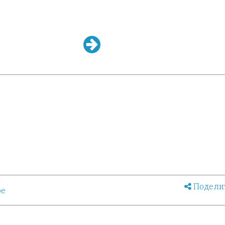
Подели
ое