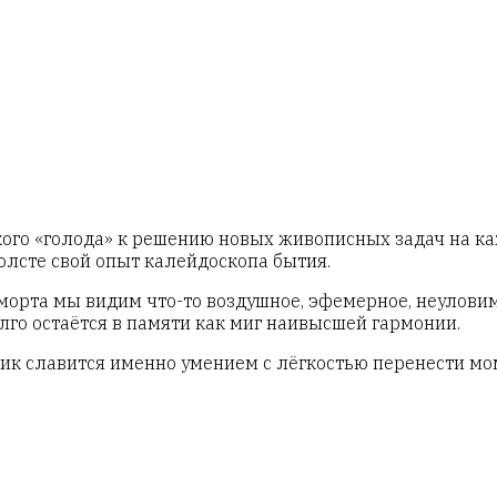
ого «голода» к решению новых живописных задач на каж
лсте свой опыт калейдоскопа бытия.
морта мы видим что-то воздушное, эфемерное, неуловим
олго остаётся в памяти как миг наивысшей гармонии.
к славится именно умением с лёгкостью перенести мом