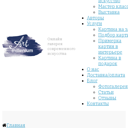
искусство
Мастер клас
Выставка
Авторы
Услуги
Картина на з
Подбор карт
Онлайн
Примерка
галерея
картин в
современного
интерьере
искусства
Картина в
подарок
О нас
Доставка/оплата
Блог
Фотогалерея
Статьи
Отзывы
Контакты
Главная