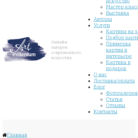
искусство
Мастер клас
Выставка
Авторы
Услуги
Картина на з
Подбор карт
Онлайн
Примерка
галерея
картин в
современного
интерьере
искусства
Картина в
подарок
О нас
Доставка/оплата
Блог
Фотогалерея
Статьи
Отзывы
Контакты
Главная