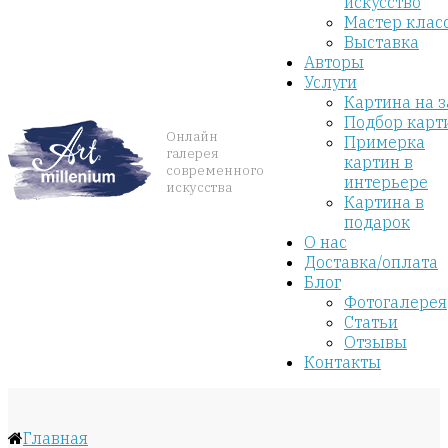
искусство
Мастер клас
Выставка
Авторы
Услуги
Картина на з
Подбор карт
Онлайн
Примерка
галерея
картин в
современного
интерьере
искусства
Картина в
подарок
О нас
Доставка/оплата
Блог
Фотогалерея
Статьи
Отзывы
Контакты
Главная