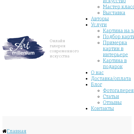
искусство
Мастер клас
Выставка
Авторы
Услуги
Картина на з
Подбор карт
Онлайн
Примерка
галерея
картин в
современного
интерьере
искусства
Картина в
подарок
О нас
Доставка/оплата
Блог
Фотогалерея
Статьи
Отзывы
Контакты
Главная