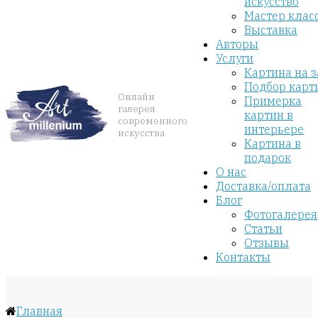
искусство
Мастер клас
Выставка
Авторы
Услуги
Картина на з
Подбор карт
Онлайн
Примерка
галерея
картин в
современного
интерьере
искусства
Картина в
подарок
О нас
Доставка/оплата
Блог
Фотогалерея
Статьи
Отзывы
Контакты
Главная