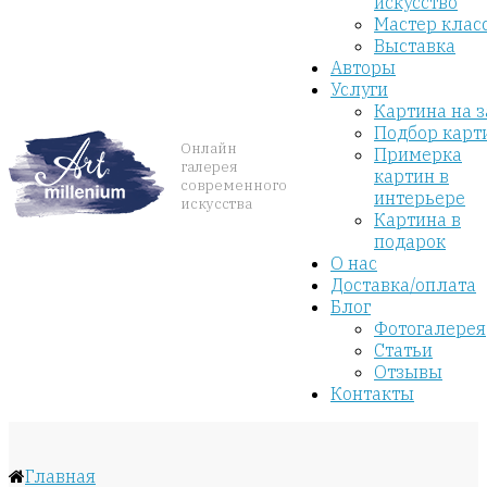
искусство
Мастер клас
Выставка
Авторы
Услуги
Картина на з
Подбор карт
Онлайн
Примерка
галерея
картин в
современного
интерьере
искусства
Картина в
подарок
О нас
Доставка/оплата
Блог
Фотогалерея
Статьи
Отзывы
Контакты
Главная