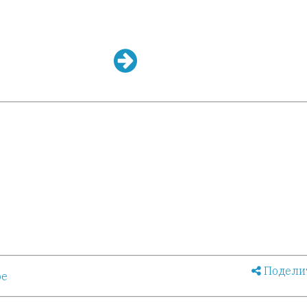
Подели
ое