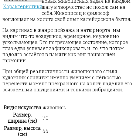
новых живописных задач на каждом
Характеристики
шагу в творчестве не похож сам на
себя. Живописец и философ
воплощает на холсте свой опыт калейдоскопа бытия.
На картинах в жанре пейзажа и натюрморта мы
видим что-то воздушное, эфемерное, неуловимо
ускользающее. Это потрясающее состояние, которое
глаз едва успевает зафиксировать и то, что потом
надолго остаётся в памяти как миг наивысшей
гармонии.
При общей реалистичности живописного стиля
художник славится именно умением с лёгкостью
перенести момент прекрасного на холст, наделив его
осязаемыми ощущениями и тонкими вибрациями.
Виды искусства
живопись
Размер,
70
ширина (см)
Размер, высота
66
(см)