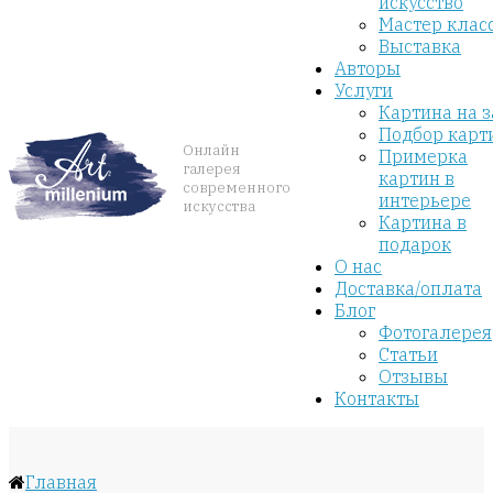
искусство
Мастер клас
Выставка
Авторы
Услуги
Картина на з
Подбор карт
Онлайн
Примерка
галерея
картин в
современного
интерьере
искусства
Картина в
подарок
О нас
Доставка/оплата
Блог
Фотогалерея
Статьи
Отзывы
Контакты
Главная