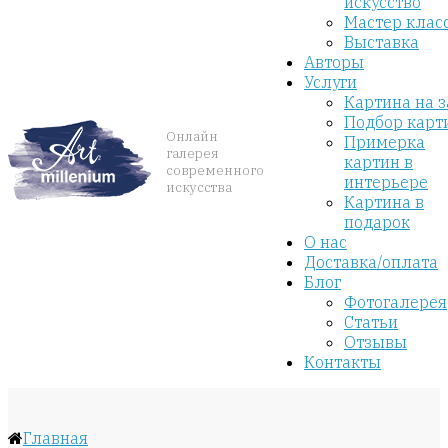
искусство
Мастер клас
Выставка
Авторы
Услуги
Картина на з
Подбор карт
Онлайн
Примерка
галерея
картин в
современного
интерьере
искусства
Картина в
подарок
О нас
Доставка/оплата
Блог
Фотогалерея
Статьи
Отзывы
Контакты
Главная