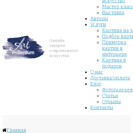
искусство
Мастер клас
Выставка
Авторы
Услуги
Картина на з
Подбор карт
Онлайн
Примерка
галерея
картин в
современного
интерьере
искусства
Картина в
подарок
О нас
Доставка/оплата
Блог
Фотогалерея
Статьи
Отзывы
Контакты
Главная