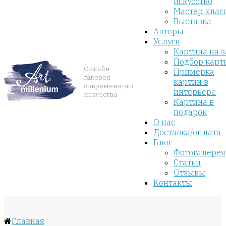
искусство
Мастер клас
Выставка
Авторы
Услуги
Картина на з
Подбор карт
Онлайн
Примерка
галерея
картин в
современного
интерьере
искусства
Картина в
подарок
О нас
Доставка/оплата
Блог
Фотогалерея
Статьи
Отзывы
Контакты
Главная