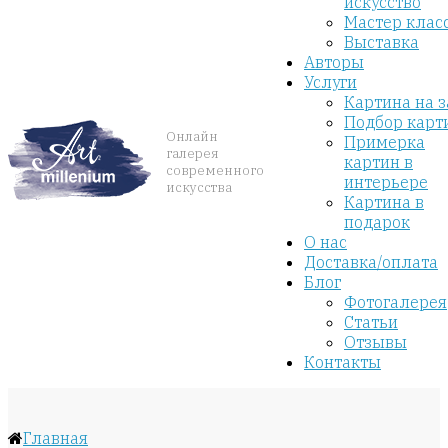
искусство
Мастер клас
Выставка
Авторы
Услуги
Картина на з
Подбор карт
Онлайн
Примерка
галерея
картин в
современного
интерьере
искусства
Картина в
подарок
О нас
Доставка/оплата
Блог
Фотогалерея
Статьи
Отзывы
Контакты
Главная