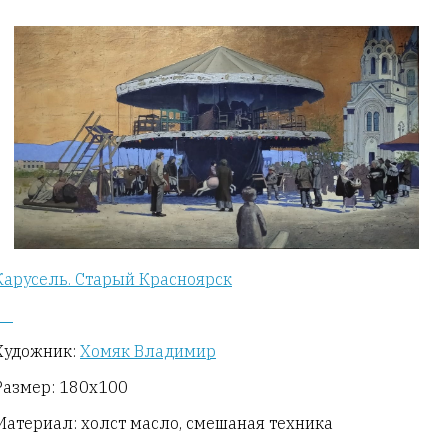
Карусель. Старый Красноярск
Художник:
Хомяк Владимир
Размер: 180х100
Материал: холст масло, смешаная техника