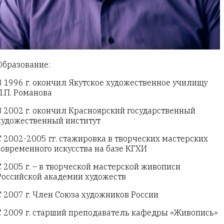
Образование:
В 1996 г. окончил Якутское художественное училищу
П.П. Романова
В 2002 г. окончил Красноярский государственный
художественный институт
С 2002-2005 гг. стажировка в творческих мастерских
современного искусства на базе КГХИ
С 2005 г. – в творческой мастерской живописи
Российской академии художеств
С 2007 г. Член Союза художников России
С 2009 г. старший преподаватель кафедры «Живопись»