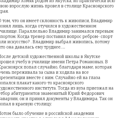
Владимир Хомяк родом из Якутска, но практически всю
свою взрослую жизнь провел в столице Красноярского
края.
О том, что он имеет склонность к живописи, Владимир
понял лишь, когда отучился в художественном
училище. Параллельно Владимир занимался гиревым
спортом. Когда тренер поставил вопрос ребром- спорт
или искусство? . Владимир выбрал живопись, потому
что она давалась ему труднее…..
После детской художественной школы в Якутске
прошел учебу в училище имени Петра Романовых. В
Красноярск попал случайно, благодаря маме, которая
очень переживала за сына и ходила на все
презентации вместе с ним. Случайно ей на глаза
попался плакат какого-то красноярского
художественного института. Тогда из вуза приезжал на
отбор абитуриентов знаменитый Юрий Федорович
Заварзин, он и принял документы у Владимира. Так он
попал в краевую столицу.
Потом было обучение в российской академии