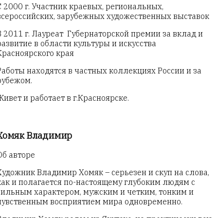
С 2000 г. Участник краевых, региональных,
всероссийских, зарубежных художественных выставок
В 2011 г. Лауреат Губернаторской премии за вклад и
развитие в области культуры и искусства
Красноярского края
Работы находятся в частных коллекциях России и за
рубежом.
Живет и работает в г.Красноярске.
Хомяк Владимир
Об авторе
Художник Владимир Хомяк – серьезен и скуп на слова,
как и полагается по-настоящему глубоким людям с
сильным характером, мужским и четким, тонким и
чувственным восприятием мира одновременно.