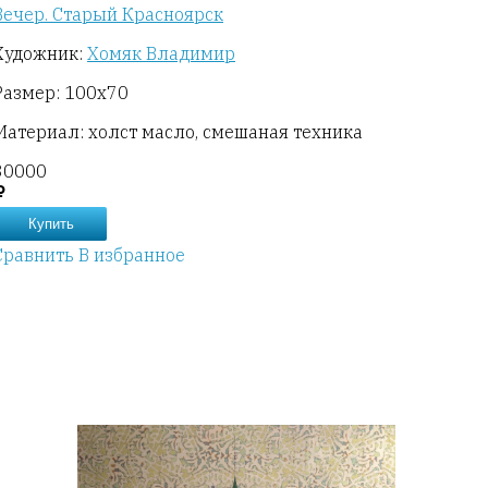
Вечер. Старый Красноярск
Художник:
Хомяк Владимир
Размер: 100х70
Материал: холст масло, смешаная техника
30000
Купить
Сравнить
В избранное