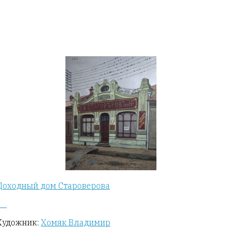
Доходный дом Староверова
Художник:
Хомяк Владимир