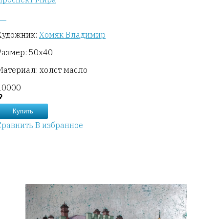
Художник:
Хомяк Владимир
Размер: 50х40
Материал: холст масло
10000
Купить
Сравнить
В избранное