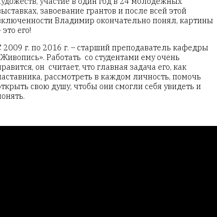
художеств, участие в один год в 24 молодежных
выставках, завоевание грантов и после всей этой
включенности Владимир окончательно понял, картины
– это его!
С 2009 г. по 2016 г. – старший преподаватель кафедры
«Живопись». Работать со студентами ему очень
нравится, он считает, что главная задача его, как
наставника, рассмотреть в каждом личность, помочь
открыть свою душу, чтобы они смогли себя увидеть и
понять.