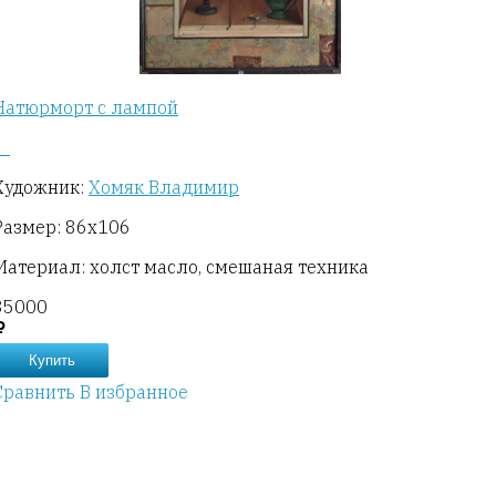
Натюрморт с лампой
Художник:
Хомяк Владимир
Размер: 86х106
Материал: холст масло, смешаная техника
35000
Купить
Сравнить
В избранное