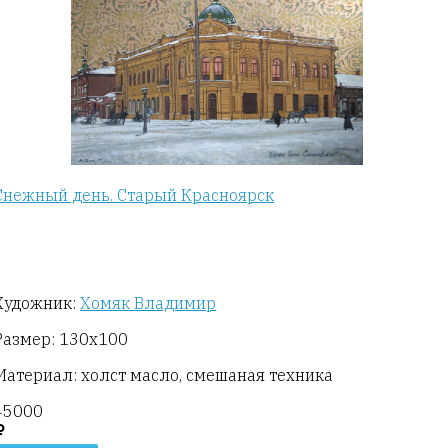
Снежный день. Старый Красноярск
Художник:
Хомяк Владимир
Размер: 130х100
Материал: холст масло, смешаная техника
45000