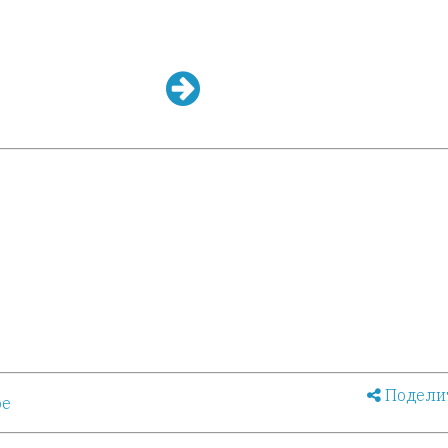
Подели
ое